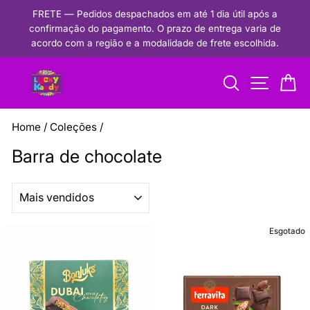
Pular
FRETE — Pedidos despachados em até 1 dia útil após a
para
confirmação do pagamento. O prazo de entrega varia de
Pausar
o
acordo com a região e a modalidade de frete escolhida.
apresentação
conteúdo
de
Procurar
Navegaçã
Ca
slides
Home
/
Coleções
/
Barra de chocolate
ORGANIZAR
Esgotado