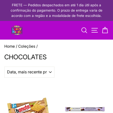
Pular
FRETE — Pedidos despachados em até 1 dia útil após a
para
confirmação do pagamento. O prazo de entrega varia de
Pausar
o
acordo com a região e a modalidade de frete escolhida.
apresentação
conteúdo
de
Procurar
Navegaçã
Ca
slides
Home
/
Coleções
/
CHOCOLATES
ORGANIZAR