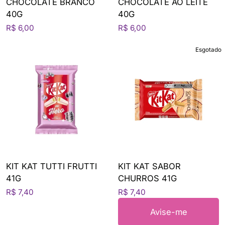
CHOCOLATE BRANCO
CHOCOLATE AO LEITE
40G
40G
R$ 6,00
R$ 6,00
Esgotado
KIT KAT TUTTI FRUTTI
KIT KAT SABOR
41G
CHURROS 41G
R$ 7,40
R$ 7,40
Avise-me