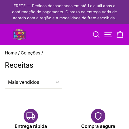
Pular
FRETE — Pedidos despachados em até 1 dia útil após a
para
confirmação do pagamento. O prazo de entrega varia de
Pausar
o
acordo com a região e a modalidade de frete escolhida.
apresentação
conteúdo
de
Procurar
Navegaçã
Ca
slides
Home
/
Coleções
/
Receitas
ORGANIZAR
Entrega rápida
Compra segura