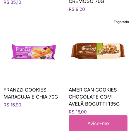
CREMOSO 70G
R$ 35,10
R$ 9,20
Esgotado
FRANZZI COOKIES
AMERICAN COOKIES
MARACUJA E CHIA 70G
CHOCOLATE COM
AVELÃ BOGUTTI 135G
R$ 16,90
R$ 16,00
Avise-me