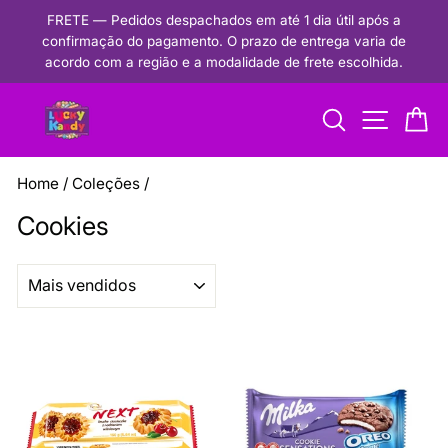
Pular
FRETE — Pedidos despachados em até 1 dia útil após a
para
confirmação do pagamento. O prazo de entrega varia de
Pausar
o
acordo com a região e a modalidade de frete escolhida.
apresentação
conteúdo
de
Procurar
Navegaçã
Ca
slides
Home
/
Coleções
/
Cookies
ORGANIZAR