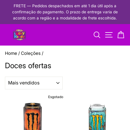
Pular
FRETE — Pedidos despachados em até 1 dia útil após a
para
confirmação do pagamento. O prazo de entrega varia de
Pausar
o
acordo com a região e a modalidade de frete escolhida.
apresentação
conteúdo
de
Procurar
Navegaçã
Ca
slides
Home
/
Coleções
/
Doces ofertas
ORGANIZAR
Esgotado