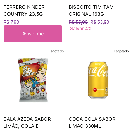
FERRERO KINDER
BISCOITO TIM TAM
COUNTRY 23,5G
ORIGINAL 163G
Preço
Preço
R$ 7,90
R$ 55,90
R$ 53,90
normal
de
Salvar 4%
Avise-me
venda
Esgotado
Esgotado
BALA AZEDA SABOR
COCA COLA SABOR
LIMÃO, COLA E
LIMAO 330ML