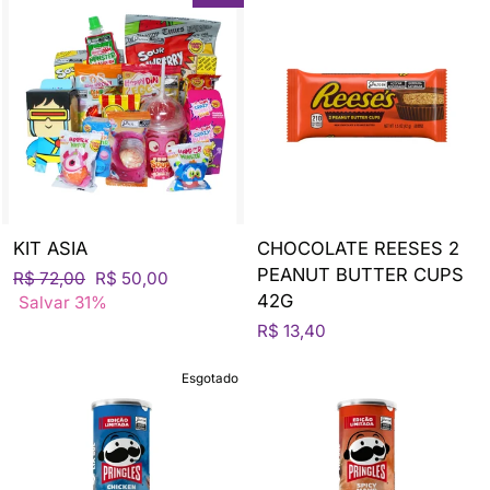
KIT ASIA
CHOCOLATE REESES 2
PEANUT BUTTER CUPS
Preço
Preço
R$ 72,00
R$ 50,00
42G
normal
de
Salvar 31%
venda
R$ 13,40
Esgotado