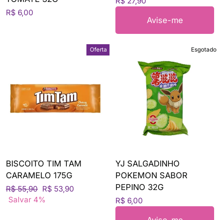
R$ 27,90
R$ 6,00
Avise-me
Oferta
Esgotado
BISCOITO TIM TAM
YJ SALGADINHO
CARAMELO 175G
POKEMON SABOR
PEPINO 32G
Preço
Preço
R$ 55,90
R$ 53,90
normal
de
Salvar 4%
R$ 6,00
venda
Avise-me