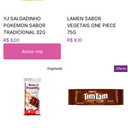
YJ SALGADINHO
LAMEN SABOR
POKEMON SABOR
VEGETAIS ONE PIECE
TRADICIONAL 32G
75G
R$ 6,00
R$ 8,10
Avise-me
Esgotado
Oferta