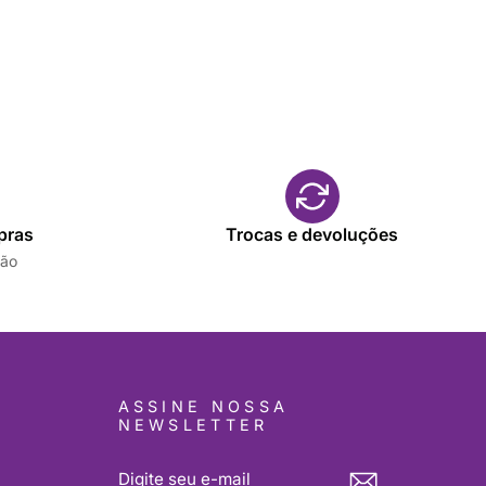
pras
Trocas e devoluções
tão
S
ASSINE NOSSA
NEWSLETTER
DIGITE
INSCREVER-
SEU
SE