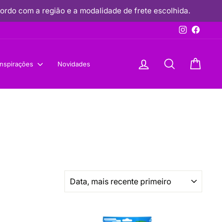
rdo com a região e a modalidade de frete escolhida.
Instagram
Faceb
Conecte-se
Procurar
Carrin
Inspirações
Novidades
ORGANIZAR