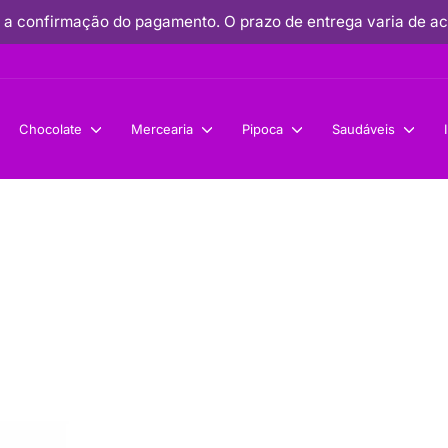
 a confirmação do pagamento. O prazo de entrega varia de aco
Pausar
apresentação
de
Chocolate
Mercearia
Pipoca
Saudáveis
slides