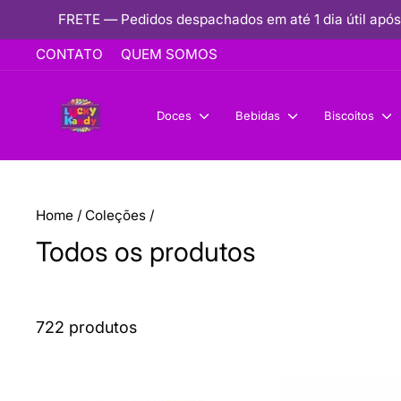
Pular
FRETE — Pedidos despachados em até 1 dia útil após
para
CONTATO
QUEM SOMOS
o
conteúdo
Doces
Bebidas
Biscoitos
Home
/
Coleções
/
Todos os produtos
722 produtos