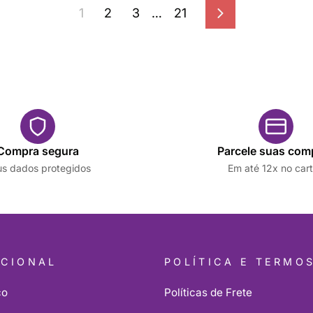
1
2
3
…
21
Próximo
Compra segura
Parcele suas com
s dados protegidos
Em até 12x no car
UCIONAL
POLÍTICA E TERMO
co
Políticas de Frete