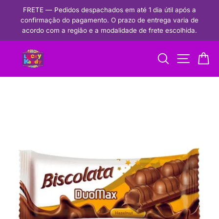
Pular
FRETE — Pedidos despachados em até 1 dia útil após a
para
confirmação do pagamento. O prazo de entrega varia de
Pausar
o
acordo com a região e a modalidade de frete escolhida.
apresentação
conteúdo
de
Procurar
Navegaçã
Ca
slides