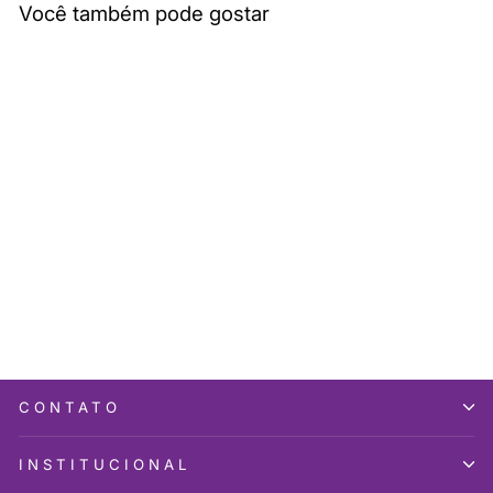
Você também pode gostar
Esgotado
BISCOLATA DUOMAX
AVELÃ 44G
R$ 9,99
CONTATO
INSTITUCIONAL