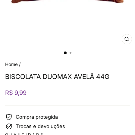
FE
(E
Home
/
BISCOLATA DUOMAX AVELÃ 44G
Preço
R$ 9,99
normal
Compra protegida
Trocas e devoluções
QUANTIDADE